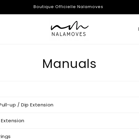
Boutique Officielle Nalamoves
P
y
s
Manuals
/
r
é
i
ull-up / Dip Extension
o
p Extension
ings