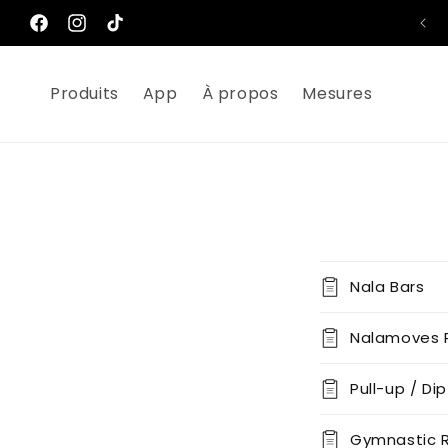
et
passer
Facebook
Instagram
TikTok
au
contenu
Produits
App
À propos
Mesures
Nala Bars
Nalamoves P
Pull-up / Di
Gymnastic R