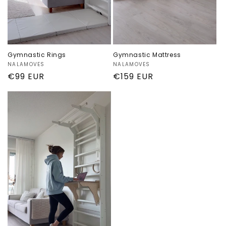
Gymnastic Rings
Gymnastic Mattress
Proveedor:
NALAMOVES
Proveedor:
NALAMOVES
Precio
€99 EUR
Precio
€159 EUR
habitual
habitual